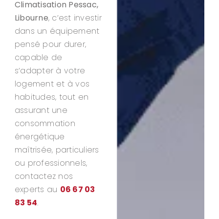
Climatisation Pessac,
Libourne
, c’est investir
dans un équipement
pensé pour durer,
capable de
s’adapter à votre
logement et à vos
habitudes, tout en
assurant une
consommation
énergétique
maîtrisée, particuliers
ou professionnels,
contactez nos
experts au
06 67 03
83 54
.