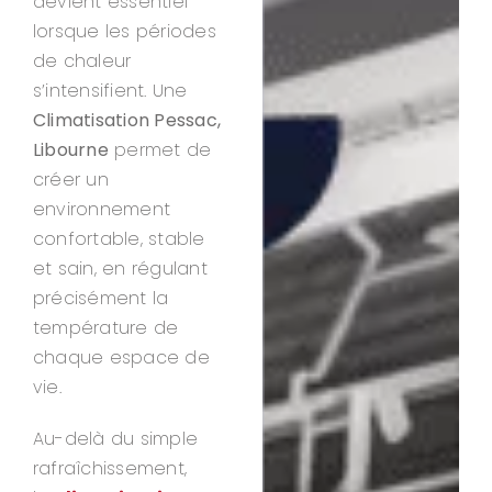
devient essentiel
lorsque les périodes
de chaleur
s’intensifient. Une
Climatisation Pessac,
Libourne
permet de
créer un
environnement
confortable, stable
et sain, en régulant
précisément la
température de
chaque espace de
vie.
Au-delà du simple
rafraîchissement,