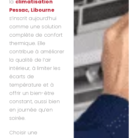
la
climatisation
Pessac, Libourne
s’inscrit aujourd’hui
comme une solution
complète de confort
thermique. Elle
contribue à améliorer
la qualité de l’air
intérieur, à limiter les
écarts de
température et à
offrir un bien-être
constant, aussi bien
en journée qu’en
soirée.
Choisir une