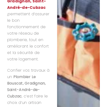
Gradignan, Saint-
André-de-Cubzac
,permettent d’assurer
le bon
fonctionnement de
votre réseau de
plomberie, tout en
améliorant le confort
et la sécurité de
votre logement.
Confier vos travaux à
un
Plombier Le
Bouscat, Gradignan,
Saint-André-de-
Cubzac
, c’est faire le
choix d’un artisan