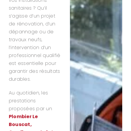
vos installations
sanitaires ? Qu’il
s’agisse d’un projet
de rénovation, d’un
dépannage ou de
travaux neufs,
l’intervention d’un
professionnel qualifié
est essentielle pour
garantir des résultats
durables.
Au quotidien, les
prestations
proposées par un
Plombier Le
Bouscat,